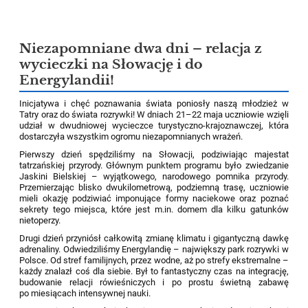
Niezapomniane dwa dni – relacja z
wycieczki na Słowację i do
Energylandii!
Inicjatywa i chęć poznawania świata poniosły naszą młodzież w
Tatry oraz do świata rozrywki! W dniach 21–22 maja uczniowie wzięli
udział w dwudniowej wycieczce turystyczno-krajoznawczej, która
dostarczyła wszystkim ogromu niezapomnianych wrażeń
.
Pierwszy dzień spędziliśmy na Słowacji, podziwiając majestat
tatrzańskiej przyrody
. Głównym punktem programu było zwiedzanie
Jaskini Bielskiej – wyjątkowego, narodowego pomnika przyrody
.
Przemierzając blisko dwukilometrową, podziemną trasę, uczniowie
mieli okazję podziwiać imponujące formy naciekowe oraz poznać
sekrety tego miejsca, które jest m.in. domem dla kilku gatunków
nietoperzy
.
Drugi dzień przyniósł całkowitą zmianę klimatu i gigantyczną dawkę
adrenaliny
. Odwiedziliśmy Energylandię – największy park rozrywki w
Polsce
. Od stref familijnych, przez wodne, aż po strefy ekstremalne –
każdy znalazł coś dla siebie
. Był to fantastyczny czas na integrację,
budowanie relacji rówieśniczych i po prostu świetną zabawę
po miesiącach intensywnej nauki
.