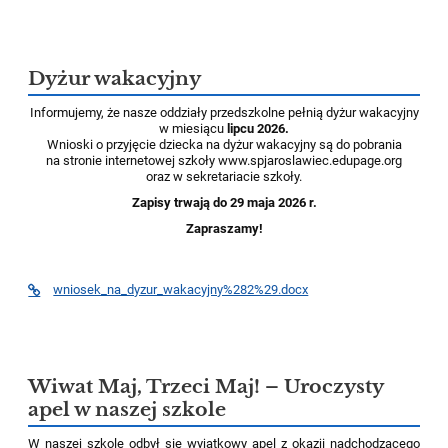
Dyżur wakacyjny
Informujemy, że nasze oddziały przedszkolne pełnią dyżur wakacyjny
w miesiącu
lipcu 2026.
Wnioski o przyjęcie dziecka na dyżur wakacyjny są do pobrania
na stronie internetowej szkoły www.spjaroslawiec.edupage.org
oraz w sekretariacie szkoły.
Zapisy trwają do 29 maja 2026 r.
Zapraszamy!
wniosek_na_dyzur_wakacyjny%282%29.docx
Wiwat Maj, Trzeci Maj! – Uroczysty
apel w naszej szkole
W naszej szkole odbył się wyjątkowy apel z okazji nadchodzącego