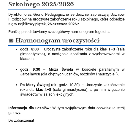
Szkolnego 2025/2026
Dyrektor oraz Grono Pedagogiczne serdecznie zapraszają Uczniów
i Rodziców na uroczyste zakończenie roku szkolnego, które odbędzie
się w najbliższy
piątek, 26 czerwca 2026 r.
Poniżej przedstawiamy szczegółowy harmonogram tego dnia:
📅 Harmonogram uroczystości:
godz. 8:00
– Uroczyste zakończenie roku dla
klas 1–3
(sala
gimnastyczna), a następnie spotkania z wychowawcami w
klasach.
godz. 9:30
–
Msza Święta
w kościele parafialnym w
Jarosławcu (dla chętnych uczniów, rodziców i nauczycieli).
Po Mszy Świętej
(ok. godz. 10:30) – Uroczyste zakończenie
roku dla
klas 4–8
(sala gimnastyczna), a po nim wręczenie
świadectw w salach lekcyjnych.
Informacja dla uczniów:
W tym wyjątkowym dniu obowiązuje strój
galowy.
Do zobaczenia!