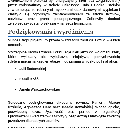
Zwieńczeniem projektu był charytatywny kiermasz zorganizowany
przez wolontariuszy w trakcie Szkolnego Dnia Dziecka. Stoisko
z własnoręcznie robionymi mydełkami oraz domowymi wypiekami
cieszyło się ogromnym zainteresowaniem ze strony uczniów,
rodziców oraz grona pedagogicznego. Całkowity dochód
ze sprzedaży został przekazany na rzecz hospicjum.
Podziękowania i wyróżnienia
Sukces tego projektu to przede wszystkim zasługa ludzi o wielkich
sercach.
Szczególne słowa uznania i gratulacje kierujemy do wolontariuszek,
które wykazały się wyjątkową inicjatywą, pomysłowością
i determinacją na każdym etapie – od pisania wniosku po finał akcji:
Julii Radomskiej
Kamili Kość
Amelii Warczachowskiej
Serdeczne podziękowania składamy również Paniom:
Marcie
Szykule, Agnieszce Herc oraz Beacie Kowalskiej
. Wasza opieka,
poświęcony czas, życzliwość oraz pomoc w organizacji
i prowadzeniu warsztatów stworzyły bezpieczną i niezwykle twórczą
przestrzeń dla naszych uczniów.