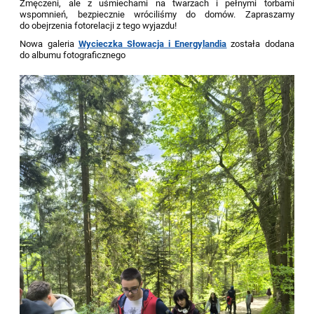
Zmęczeni, ale z uśmiechami na twarzach i pełnymi torbami
wspomnień, bezpiecznie wróciliśmy do domów. Zapraszamy
do obejrzenia fotorelacji z tego wyjazdu!
Nowa galeria
Wycieczka Słowacja i Energylandia
została dodana
do albumu fotograficznego