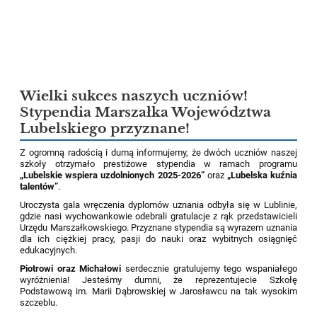
Wielki sukces naszych uczniów!
Stypendia Marszałka Województwa
Lubelskiego przyznane!
Z ogromną radością i dumą informujemy, że dwóch uczniów naszej
szkoły otrzymało prestiżowe stypendia w ramach programu
„Lubelskie wspiera uzdolnionych 2025-2026”
oraz
„Lubelska kuźnia
talentów”
.
Uroczysta gala wręczenia dyplomów uznania odbyła się w Lublinie,
gdzie nasi wychowankowie odebrali gratulacje z rąk przedstawicieli
Urzędu Marszałkowskiego. Przyznane stypendia są wyrazem uznania
dla ich ciężkiej pracy, pasji do nauki oraz wybitnych osiągnięć
edukacyjnych.
Piotrowi oraz Michałowi
serdecznie gratulujemy tego wspaniałego
wyróżnienia! Jesteśmy dumni, że reprezentujecie Szkołę
Podstawową im. Marii Dąbrowskiej w Jarosławcu na tak wysokim
szczeblu.