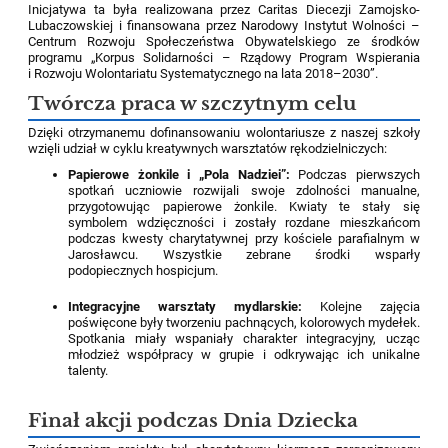
Inicjatywa ta była realizowana przez Caritas Diecezji Zamojsko-
Lubaczowskiej i finansowana przez Narodowy Instytut Wolności –
Centrum Rozwoju Społeczeństwa Obywatelskiego ze środków
programu „Korpus Solidarności – Rządowy Program Wspierania
i Rozwoju Wolontariatu Systematycznego na lata 2018–2030”.
Twórcza praca w szczytnym celu
Dzięki otrzymanemu dofinansowaniu wolontariusze z naszej szkoły
wzięli udział w cyklu kreatywnych warsztatów rękodzielniczych:
Papierowe żonkile i „Pola Nadziei”:
Podczas pierwszych
spotkań uczniowie rozwijali swoje zdolności manualne,
przygotowując papierowe żonkile. Kwiaty te stały się
symbolem wdzięczności i zostały rozdane mieszkańcom
podczas kwesty charytatywnej przy kościele parafialnym w
Jarosławcu. Wszystkie zebrane środki wsparły
podopiecznych hospicjum.
Integracyjne warsztaty mydlarskie:
Kolejne zajęcia
poświęcone były tworzeniu pachnących, kolorowych mydełek.
Spotkania miały wspaniały charakter integracyjny, ucząc
młodzież współpracy w grupie i odkrywając ich unikalne
talenty.
Finał akcji podczas Dnia Dziecka