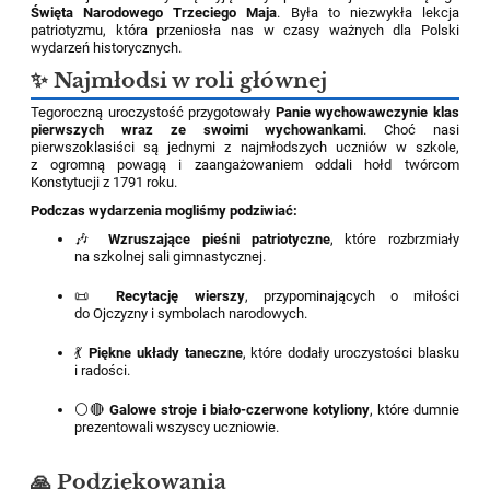
Święta Narodowego Trzeciego Maja
. Była to niezwykła lekcja
patriotyzmu, która przeniosła nas w czasy ważnych dla Polski
wydarzeń historycznych.
✨ Najmłodsi w roli głównej
Tegoroczną uroczystość przygotowały
Panie wychowawczynie klas
pierwszych wraz ze swoimi wychowankami
. Choć nasi
pierwszoklasiści są jednymi z najmłodszych uczniów w szkole,
z ogromną powagą i zaangażowaniem oddali hołd twórcom
Konstytucji z 1791 roku.
Podczas wydarzenia mogliśmy podziwiać:
🎶
Wzruszające pieśni patriotyczne
, które rozbrzmiały
na szkolnej sali gimnastycznej.
📜
Recytację wierszy
, przypominających o miłości
do Ojczyzny i symbolach narodowych.
💃
Piękne układy taneczne
, które dodały uroczystości blasku
i radości.
⚪🔴
Galowe stroje i biało-czerwone kotyliony
, które dumnie
prezentowali wszyscy uczniowie.
🙏 Podziękowania