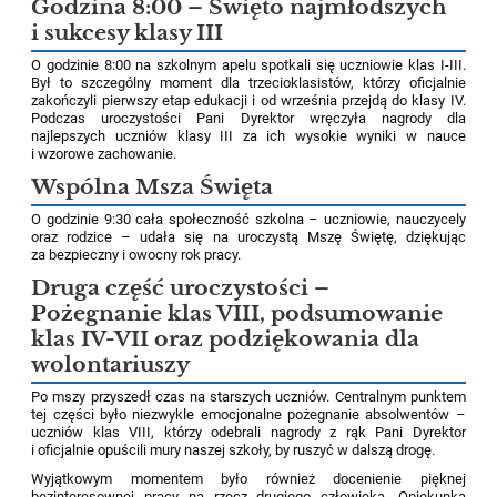
Godzina 8:00 – Święto najmłodszych
i sukcesy klasy III
O godzinie 8:00 na szkolnym apelu spotkali się uczniowie klas I-III.
Był to szczególny moment dla trzecioklasistów, którzy oficjalnie
zakończyli pierwszy etap edukacji i od września przejdą do klasy IV.
Podczas uroczystości Pani Dyrektor wręczyła nagrody dla
najlepszych uczniów klasy III za ich wysokie wyniki w nauce
i wzorowe zachowanie.
Wspólna Msza Święta
O godzinie 9:30 cała społeczność szkolna – uczniowie, nauczycely
oraz rodzice – udała się na uroczystą Mszę Świętę, dziękując
za bezpieczny i owocny rok pracy.
Druga część uroczystości –
Pożegnanie klas VIII, podsumowanie
klas IV-VII oraz podziękowania dla
wolontariuszy
Po mszy przyszedł czas na starszych uczniów. Centralnym punktem
tej części było niezwykle emocjonalne pożegnanie absolwentów –
uczniów klas VIII, którzy odebrali nagrody z rąk Pani Dyrektor
i oficjalnie opuścili mury naszej szkoły, by ruszyć w dalszą drogę.
Wyjątkowym momentem było również docenienie pięknej
bezinteresownej pracy na rzecz drugiego człowieka. Opiekunka